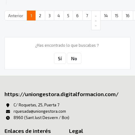
Anterior
1
2
3
4
5
6
7
-
14
15
16
-
-
¿Has encontrado lo que buscabas？
Sí
No
https://uniongestora.digitalformacion.com/
C/ Roquetas, 25, Puerta 7
rquesada@uniongestora.com
8960 (Sant Just Desvern / Bcn)
Enlaces de interés
Legal