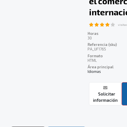
el comerc
internaci
visita
Horas
30
Referencia (sku)
PA_UF1765
Formato
HTML
Área principal
Idiomas
Solicitar
información