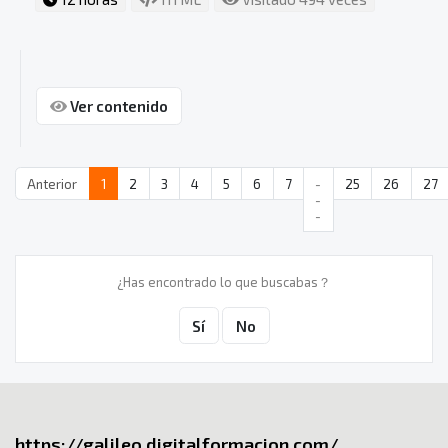
Ver contenido
Anterior
1
2
3
4
5
6
7
-
25
26
27
-
-
¿Has encontrado lo que buscabas？
Sí
No
https://galileo.digitalformacion.com/