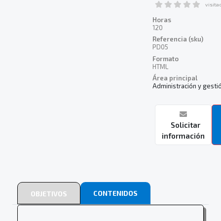
visita
Horas
120
Referencia (sku)
PD05
Formato
HTML
Área principal
Administración y gesti
Solicitar
información
CONTENIDOS
OBJETIVOS