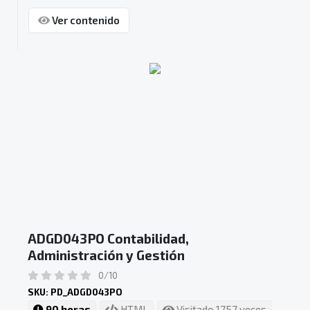
Ver contenido
ADGD043PO Contabilidad,
Administración y Gestión
0/10
SKU: PD_ADGD043PO
90 horas
HTML
Visitado 1757 veces