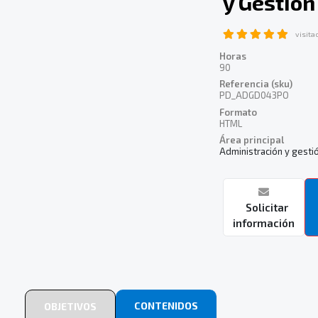
y Gestión
visita
Horas
90
Referencia (sku)
PD_ADGD043PO
Formato
HTML
Área principal
Administración y gesti
Solicitar
información
CONTENIDOS
OBJETIVOS